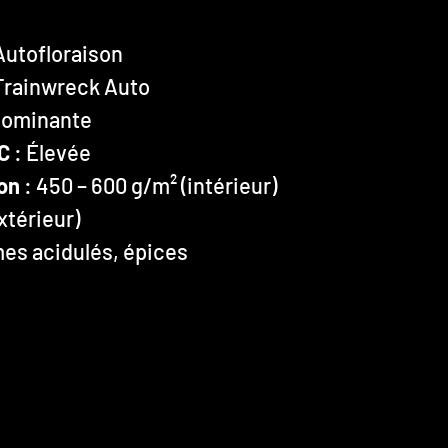
Autofloraison
 Trainwreck Auto
 dominante
C
: Élevée
on
: 450 – 600 g/m² (intérieur)
xtérieur)
mes acidulés, épices