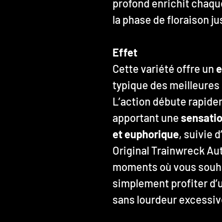
profond enrichit chaque
la phase de floraison ju
Effet
Cette variété offre un
e
typique des meilleures
L’action débute rapid
apportant une
sensatio
et euphorique
, suivie 
Original Trainwreck Aut
moments où vous souhai
simplement profiter d’u
sans lourdeur excessiv