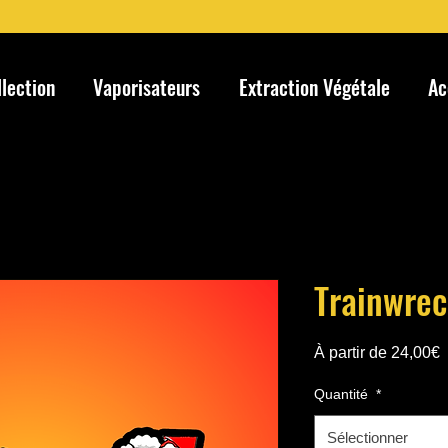
llection
Vaporisateurs
Extraction Végétale
Ac
Trainwrec
P
À partir de
24,00€
p
Quantité
*
Sélectionner