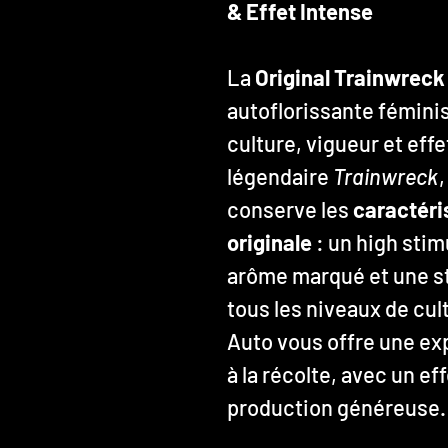
& Effet Intense
La
Original Trainwreck
autoflorissante fémini
culture, vigueur et effe
légendaire
Trainwreck
conserve les
caractéri
originale
: un high stim
arôme marqué et une st
tous les niveaux de cul
Auto vous offre une ex
à la récolte, avec un e
production généreuse.