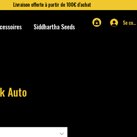
Livraison offerte à partir de 100€ d'achat
Se con
cessoires
Siddhartha Seeds
k Auto
rix
romotionnel