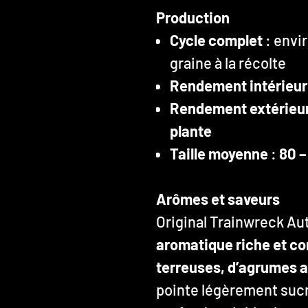
Production
Cycle complet
: envi
graine à la récolte
Rendement intérieur
Rendement extérieu
plante
Taille moyenne
:
80 –
Arômes et saveurs
Original Trainwreck Au
aromatique riche et c
terreuses, d’agrumes a
pointe légèrement sucr