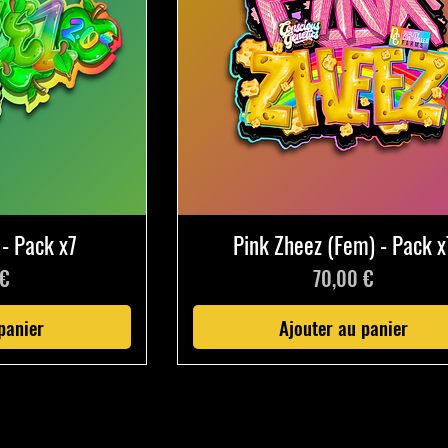
 - Pack x7
Pink Zheez (Fem) - Pack x
Prix
 €
70,00 €
panier
Ajouter au panier