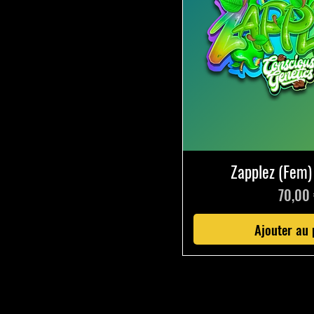
Zapplez (Fem)
Prix
70,00
Ajouter au 