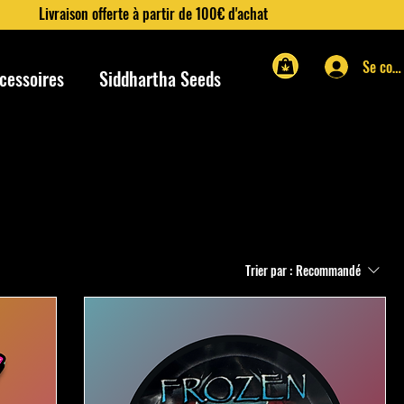
Livraison offerte à partir de 100€ d'achat
Se con
cessoires
Siddhartha Seeds
Trier par :
Recommandé