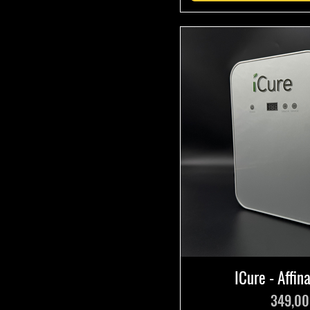
ICure - Affi
Prix
349,00