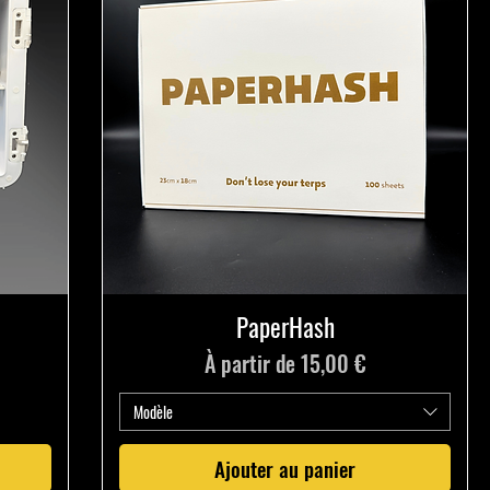
PaperHash
onnel
Prix promotionnel
À partir de
15,00 €
Modèle
Ajouter au panier