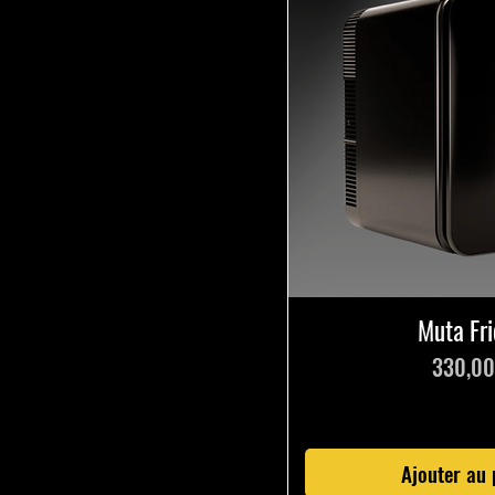
Silicone
Muta Fr
Prix
330,00
Ajouter au 