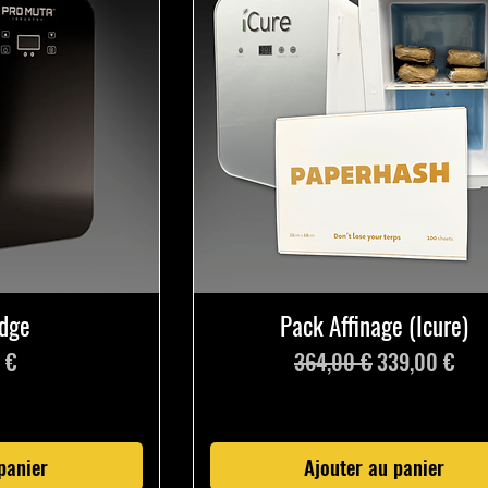
idge
Pack Affinage (Icure)
Prix original
Prix promoti
 €
364,00 €
339,00 €
panier
Ajouter au panier