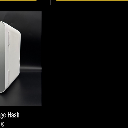
nage Hash
 €