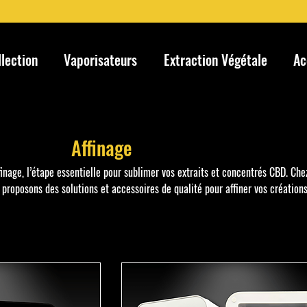
llection
Vaporisateurs
Extraction Végétale
Ac
Affinage
inage, l’étape essentielle pour sublimer vos extraits et concentrés CBD. Che
proposons des solutions et accessoires de qualité pour affiner vos créations
L’affinage permet d’améliorer les arômes, d’optimiser la texture et de garanti
aveurs. Que vous soyez amateur ou expert, explorez nos techniques et outils
obtenir des résultats d’exception.