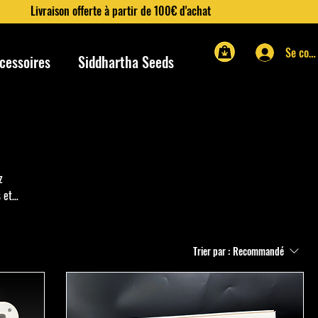
Livraison offerte à partir de 100€ d'achat
Se con
cessoires
Siddhartha Seeds
z
 et
r une
 pour
Trier par :
Recommandé