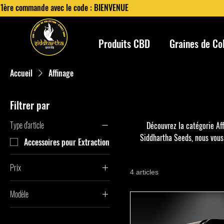
 1ère commande avec le code : BIENVENUE
Produits CBD
Graines de Co
Accueil
Affinage
Filtrer par
Type d'article
Découvrez la catégorie Aff
Siddhartha Seeds, nous vous 
Accessoires pour Extraction
révéler leur plein potentiel. 
expérience pure et riche en s
Prix
4 articles
Modèle
15 €
349 €
Basique