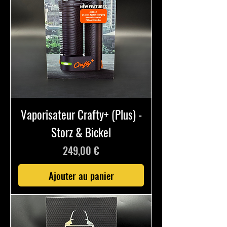
Vaporisateur Crafty+ (Plus) -
Storz & Bickel
Prix
249,00 €
Ajouter au panier