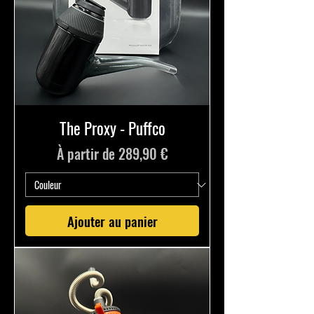
The Proxy - Puffco
Prix promotionnel
À partir de
289,90 €
Ajouter au panier