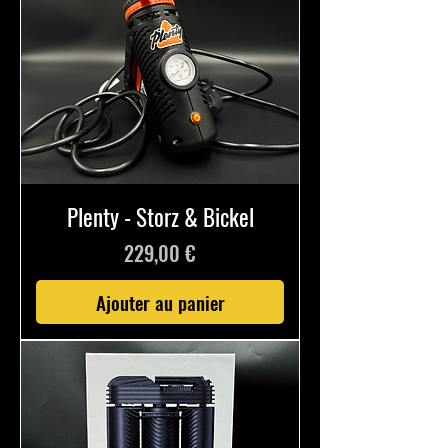
Plenty - Storz & Bickel
Prix
229,00 €
Ajouter au panier