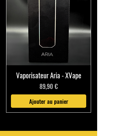
Vaporisateur Aria - XVape
Prix
89,90 €
Ajouter au panier