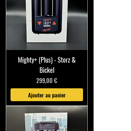
Mighty+ (Plus) - Storz &
Bickel
Prix
299,00 €
Ajouter au panier