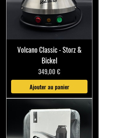
Volcano Classic - Storz &
Bickel
Prix
349,00 €
Ajouter au panier