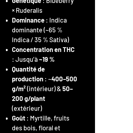
Génétique
: Blueberry
× Ruderalis
Dominance
: Indica
dominante (~65 %
Indica / 35 % Sativa)
Concentration en THC
: Jusqu’à
~19 %
Quantité de
production
: ~
400–500
g/m²
(intérieur) &
50–
200 g/plant
(extérieur)
Goût
: Myrtille, fruits
des bois, floral et