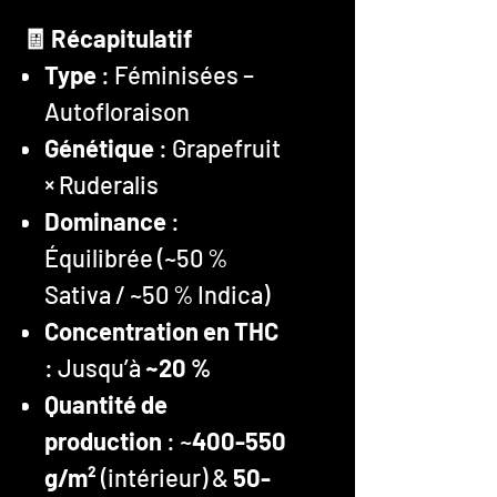
🧾 Récapitulatif
Type
: Féminisées –
Autofloraison
Génétique
: Grapefruit
× Ruderalis
Dominance
:
Équilibrée (~50 %
Sativa / ~50 % Indica)
Concentration en THC
: Jusqu’à
~20 %
Quantité de
production
: ~
400-550
g/m²
(intérieur) &
50-