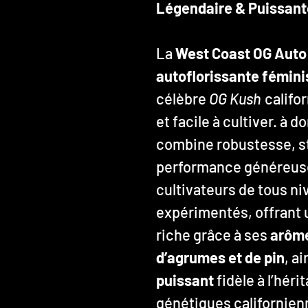
Légendaire & Puissant
La
West Coast OG Auto
autoflorissante fémin
célèbre
OG Kush
califo
et facile à cultiver. à
combine robustesse, s
performance généreuse.
cultivateurs de tous ni
expérimentés, offrant 
riche grâce à ses
arôme
d’agrumes et de pin
, a
puissant
fidèle à l’hér
génétiques californien