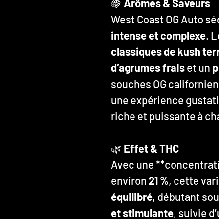
🍇
Arômes & Saveurs
West Coast OG Auto séd
intense et complexe
. 
classiques de kush ter
d’agrumes frais
et un
p
souches OG californie
une expérience gustati
riche et puissante à ch
🌿
Effet & THC
Avec une **concentrat
environ
21 %
, cette var
équilibré
, débutant so
et stimulante
, suivie d