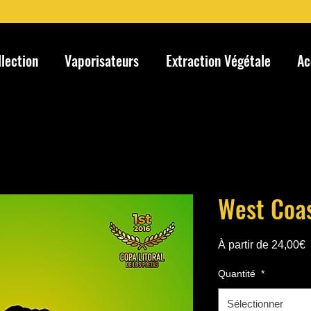
llection
Vaporisateurs
Extraction Végétale
Ac
West Coas
P
À partir de
24,00€
p
Quantité
*
Sélectionner