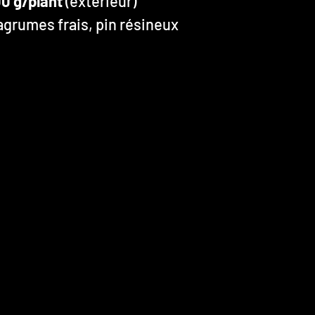
0 g/plant
(extérieur)
agrumes frais, pin résineux