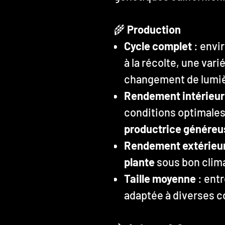
🌾
Production
Cycle complet
: envi
à la récolte, une var
changement de lumiè
Rendement intérieur
conditions optimales,
productrice généreu
Rendement extérieu
plante
sous bon clima
Taille moyenne
: ent
adaptée à diverses c