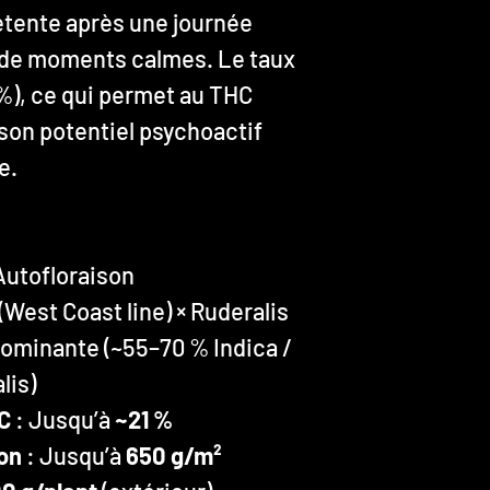
détente après une journée
r de moments calmes. Le taux
 %), ce qui permet au THC
son potentiel psychoactif
e.
Autofloraison
(West Coast line) × Ruderalis
dominante (~55–70 % Indica /
lis)
C
: Jusqu’à
~21 %
on
: Jusqu’à
650 g/m²