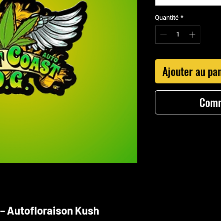
Quantité
*
Ajouter au pa
Comm
 – Autofloraison Kush