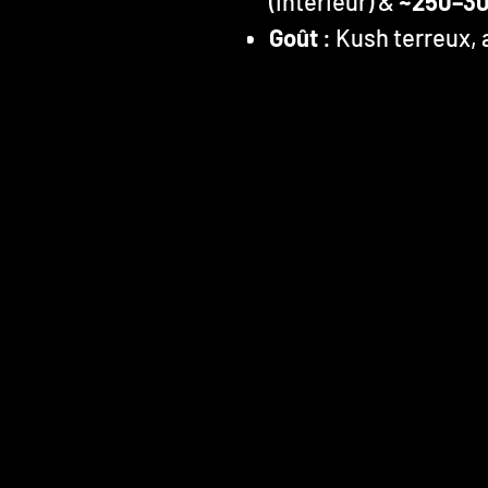
(intérieur) &
~250–30
Goût
: Kush terreux, 