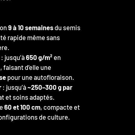
ron
9 à 10 semaines
du semis
iété rapide même sans
re.
: jusqu’à
650 g/m²
en
 faisant d’elle une
se
pour une autofloraison.
r
: jusqu’à
~250–300 g par
t et soins adaptés.
re
60 et 100 cm
, compacte et
onfigurations de culture.