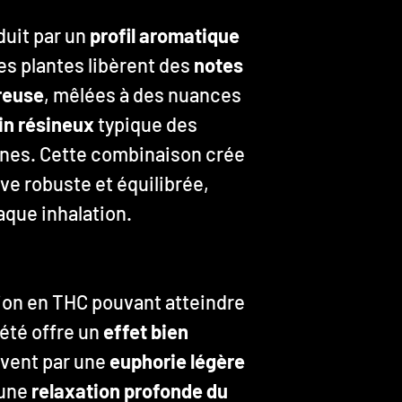
uit par un
profil aromatique
Les plantes libèrent des
notes
reuse
, mêlées à des nuances
in résineux
typique des
nnes. Cette combinaison crée
ve robuste et équilibrée,
aque inhalation.
ion en THC pouvant atteindre
iété offre un
effet bien
uvent par une
euphorie légère
’une
relaxation profonde du