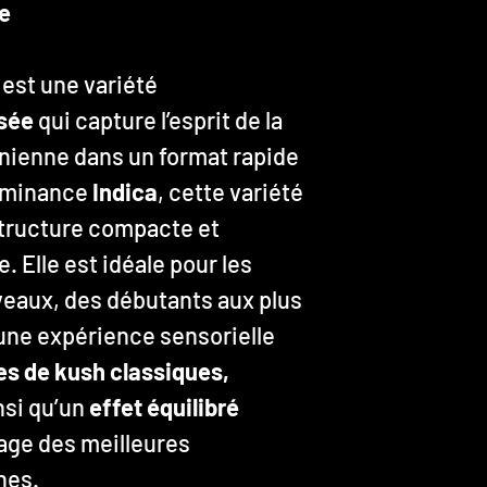
e
est une variété
isée
qui capture l’esprit de la
rnienne dans un format rapide
 dominance
Indica
, cette variété
tructure compacte et
 Elle est idéale pour les
veaux, des débutants aux plus
une expérience sensorielle
s de kush classiques,
insi qu’un
effet équilibré
itage des meilleures
nes.