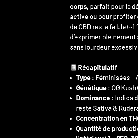
corps,
parfait pour la 
active ou pour profite
de CBD reste faible (~1
d’exprimer pleinement 
sans lourdeur excessiv
🧾 Récapitulatif
Type
: Féminisées – 
Génétique
: OG Kush 
Dominance
: Indica 
reste Sativa & Rudera
Concentration en TH
Quantité de producti