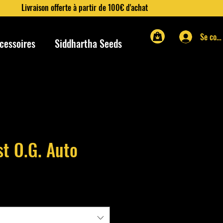
Livraison offerte à partir de 100€ d'achat
Se con
cessoires
Siddhartha Seeds
t O.G. Auto
rix
romotionnel