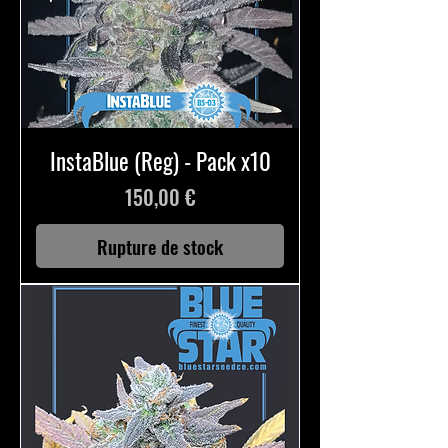
InstaBlue (Reg) - Pack x10
Prix
150,00 €
Rupture de stock