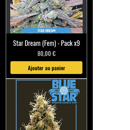
Star Dream (Fem) - Pack x9
Prix
80,00 €
Ajouter au panier