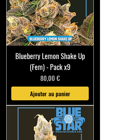
Blueberry Lemon Shake Up
(Fem) - Pack x9
Prix
80,00 €
Ajouter au panier