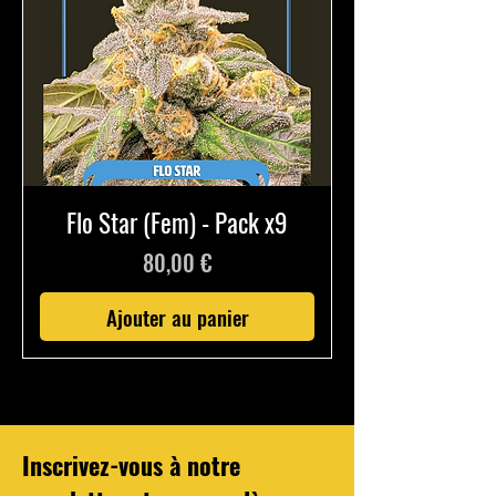
Flo Star (Fem) - Pack x9
Prix
80,00 €
Ajouter au panier
Inscrivez-vous à notre