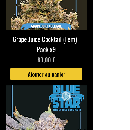
Grape Juice Cocktail (Fem) -
Pack x9
Prix
80,00 €
Ajouter au panier