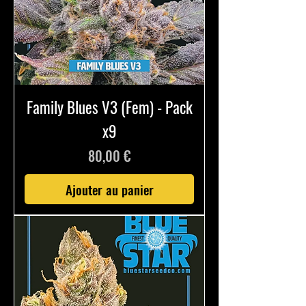
Family Blues V3 (Fem) - Pack
x9
Prix
80,00 €
Ajouter au panier