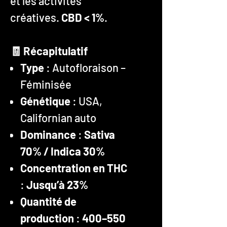
et les activités
créatives.
CBD < 1%
.
🧾 Récapitulatif
Type
: Autofloraison –
Féminisée
Génétique
: USA,
Californian auto
Dominance
:
Sativa
70% / Indica 30%
Concentration en THC
:
Jusqu’à 23%
Quantité de
production
:
400–550