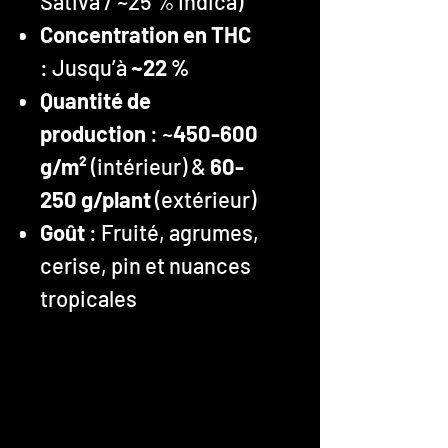
Sativa / ~25 % Indica)
Concentration en THC
: Jusqu’à
~22 %
Quantité de
production
: ~
450-600
g/m²
(intérieur) &
60-
250 g/plant
(extérieur)
Goût
: Fruité, agrumes,
cerise, pin et nuances
tropicales