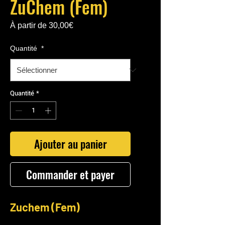
ZuChem (Fem)
Prix
À partir de
30,00€
promotionnel
Quantité
*
Quantité
*
Ajouter au panier
Commander et payer
Zuchem (Fem)