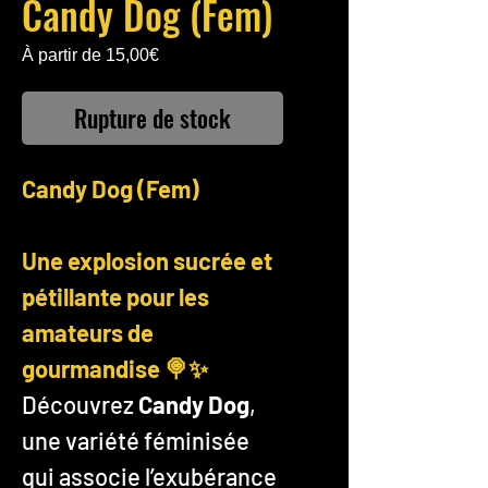
Candy Dog (Fem)
Prix
À partir de
15,00€
promotionnel
Rupture de stock
Candy Dog (Fem)
Une explosion sucrée et
pétillante pour les
amateurs de
gourmandise 🍭✨
Découvrez
Candy Dog
,
une variété féminisée
qui associe l’exubérance