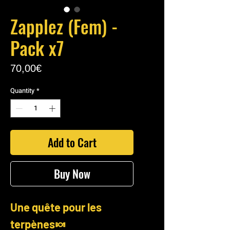
Zapplez (Fem) -
Pack x7
Price
70,00€
Quantity
*
Add to Cart
Buy Now
Une quête pour les
terpènes🍬