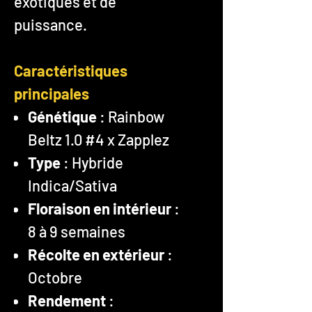
exotiques et de
puissance.
Caractéristiques
principales
Génétique
: Rainbow
Beltz 1.0 #4 x Zapplez
Type
: Hybride
Indica/Sativa
Floraison en intérieur
:
8 à 9 semaines
Récolte en extérieur
:
Octobre
Rendement
: