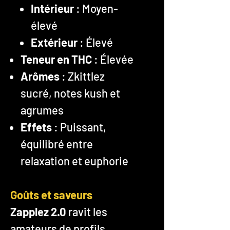
Intérieur
: Moyen-
élevé
Extérieur
: Élevé
Teneur en THC
: Élevée
Arômes
: Zkittlez
sucré, notes kush et
agrumes
Effets
: Puissant,
équilibré entre
relaxation et euphorie
Goûts et saveurs
Zapplez 2.0
ravit les
amateurs de profils