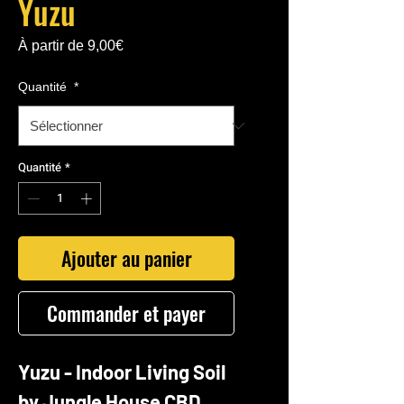
Yuzu
Prix
À partir de
9,00€
promotionnel
Quantité
*
Quantité
*
Ajouter au panier
Commander et payer
Yuzu - Indoor Living Soil
by Jungle House CBD