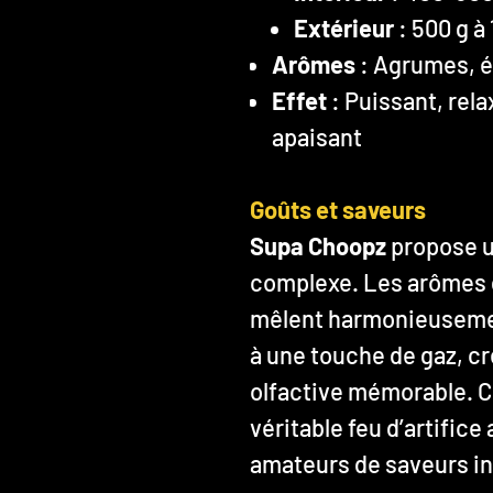
Extérieur
: 500 g à 
Arômes
: Agrumes, é
Effet
: Puissant, rel
apaisant
Goûts et saveurs
Supa Choopz
propose un
complexe. Les arômes 
mêlent harmonieusemen
à une touche de gaz, c
olfactive mémorable. C
véritable feu d’artifice
amateurs de saveurs i