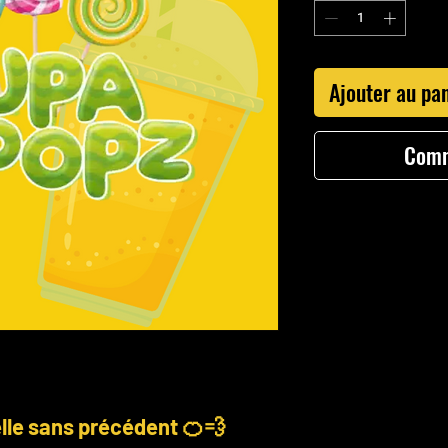
Ajouter au pa
Comm
lle sans précédent 🍊💨