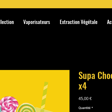
llection
Vaporisateurs
Extraction Végétale
Ac
Supa Choo
x4
Prix
45,00 €
Quantité
*