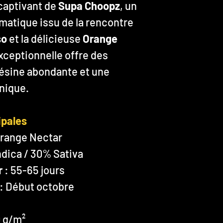
 captivant de
Supa Choopz
, un
matique issu de la rencontre
so
et la délicieuse
Orange
exceptionnelle offre des
ésine abondante et une
nique.
ipales
Orange Nectar
ndica / 30% Sativa
r
: 55-65 jours
: Début octobre
 g/m²