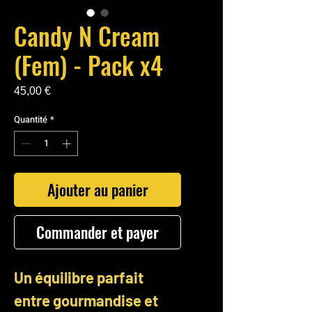
Candy N Cream
(Fem) - Pack x4
Prix
45,00 €
Quantité
*
Ajouter au panier
Commander et payer
Un équilibre parfait
entre gourmandise et