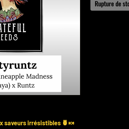
Rupture de st
 saveurs irrésistibles 🍍🍬