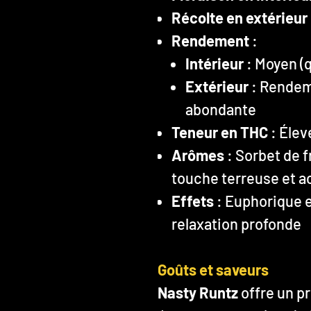
Récolte en extérieur
Rendement
:
Intérieur
: Moyen (q
Extérieur
: Rendem
abondante
Teneur en THC
: Élev
Arômes
: Sorbet de f
touche terreuse et a
Effets
: Euphorique e
relaxation profonde
Goûts et saveurs
Nasty Runtz
offre un p