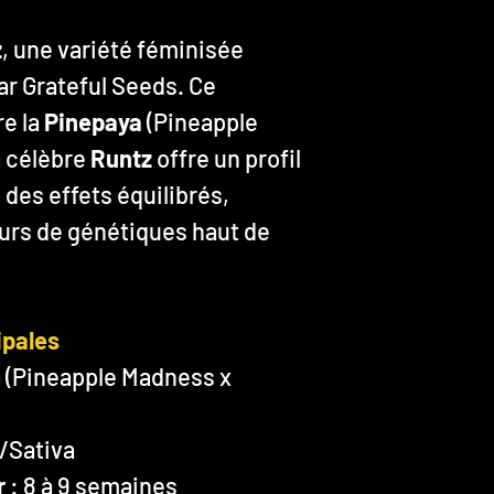
z
, une variété féminisée
ar Grateful Seeds. Ce
e la
Pinepaya
(Pineapple
a célèbre
Runtz
offre un profil
des effets équilibrés,
eurs de génétiques haut de
ipales
 (Pineapple Madness x
a/Sativa
r
: 8 à 9 semaines