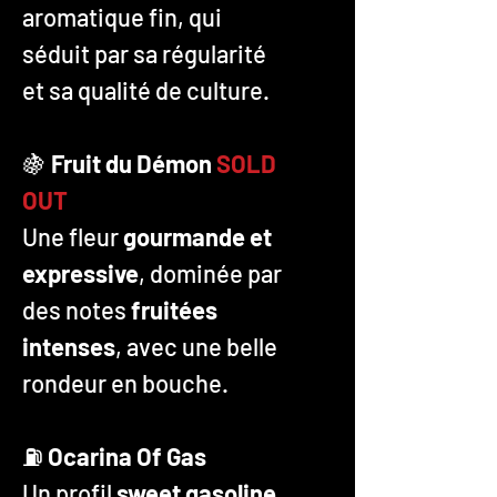
aromatique fin, qui
séduit par sa régularité
et sa qualité de culture.
🍇
Fruit du Démon
SOLD
OUT
Une fleur
gourmande et
expressive
, dominée par
des notes
fruitées
intenses
, avec une belle
rondeur en bouche.
⛽
Ocarina Of Gas
Un profil
sweet gasoline