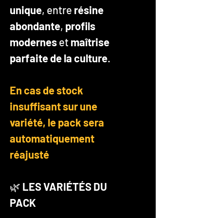
unique
, entre
résine
abondante
,
profils
modernes
et
maîtrise
parfaite de la culture
.
En cas de stock
insuffisant sur une
variété, le pack sera
automatiquement
réajusté
🌿
LES VARIÉTÉS DU
PACK