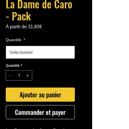
La Dame de Caro
- Pack
Prix
À partir de
31,60€
promotionnel
Quantité
*
Quantité
*
Ajouter au panier
Commander et payer