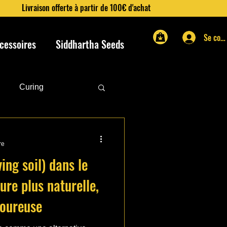
Livraison offerte à partir de 100€ d'achat
Se con
cessoires
Siddhartha Seeds
Curing
ge
Culture
re
ving soil) dans le
ure plus naturelle,
voureuse