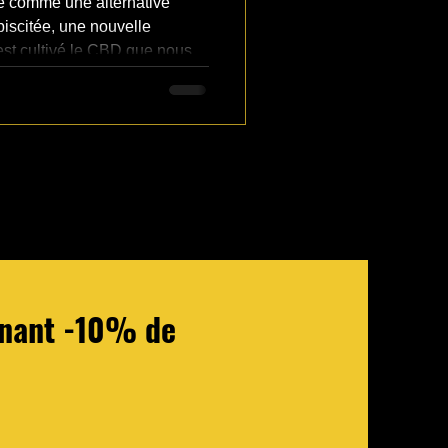
e comme une alternative
biscitée, une nouvelle
st cultivé le CBD que nous
et les arômes sont au cœur
urs, la méthode de culture
 la qualité finale du produit.
tenant -10% de