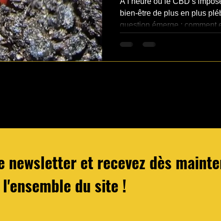
À l’heure où le CBD s’impos
bien-être de plus en plus plé
question émerge : comment e
consommons ? Si les effets 
des attentes des consommate
joue un rôle fondamental dans
re newsletter et recevez dès main
 l'ensemble du site !