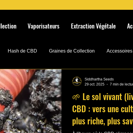
llection
Vaporisateurs
Extraction Végétale
Ac
Hash de CBD
Graines de Collection
Accessoires
h
Pro Muta
MutaFridge
Conservation
Affina
Siddhartha Seeds
29 oct. 2025
7 min de lectu
🌱 Le sol vivant (li
CBD : vers une cult
plus riche, plus sa