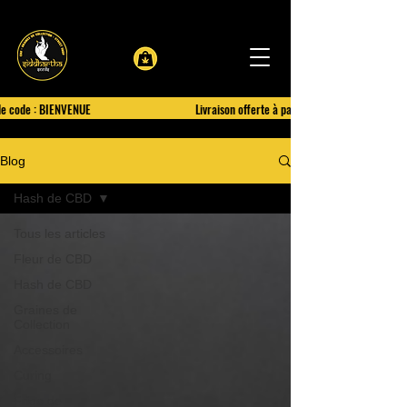
le code : BIENVENUE
Livraison offerte à partir de 100€ d'achat
Blog
Hash de CBD
Tous les articles
Fleur de CBD
Hash de CBD
Graines de
Collection
Accessoires
Curing
Frigo de