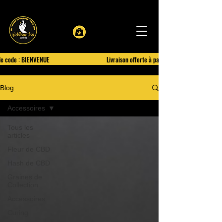
le code : BIENVENUE
Livraison offerte à partir de 100€ d'achat
Blog
Accessoires
Tous les
articles
Fleur de CBD
Hash de CBD
Graines de
Collection
Accessoires
Curing