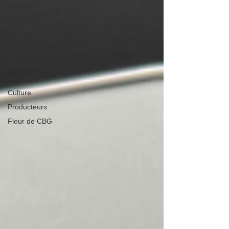
Frigo de
conversation
pour hash
Pro Muta
MutaFridge
Conservation
Affinage
Culture
Producteurs
Fleur de CBG