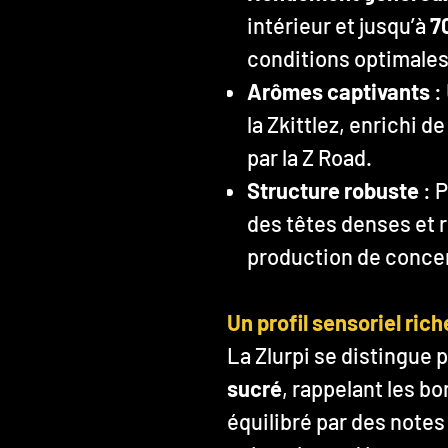
intérieur et jusqu’à
7
conditions optimales
Arômes captivants
:
la Zkittlez, enrichi 
par la Z Road.
Structure robuste
: P
des têtes denses et r
production de conce
Un profil sensoriel ric
La Zlurpi se distingue 
sucré
, rappelant les b
équilibré par des notes 