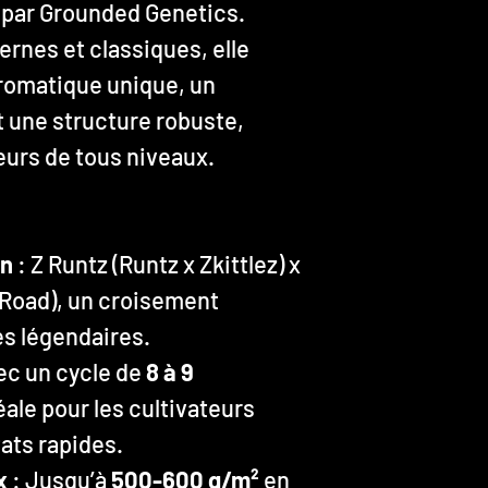
 par Grounded Genetics.
rnes et classiques, elle
romatique unique, un
 une structure robuste,
teurs de tous niveaux.
on
: Z Runtz (Runtz x Zkittlez) x
f Road), un croisement
s légendaires.
ec un cycle de
8 à 9
déale pour les cultivateurs
ats rapides.
x
: Jusqu’à
500-600 g/m²
en