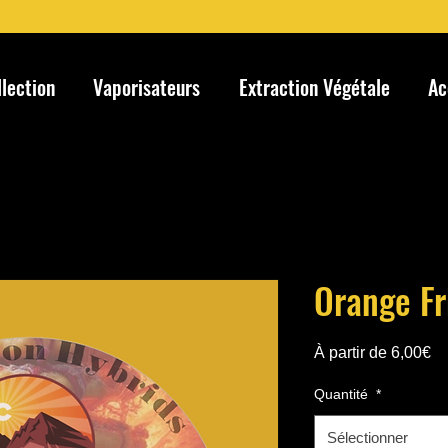
llection
Vaporisateurs
Extraction Végétale
Ac
Orange Fr
Pr
À partir de
6,00€
pr
Quantité
*
Sélectionner