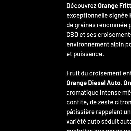
Découvrez
Orange Frit
exceptionnelle signée
de graines renommée p
CBD et ses croisements
environnement alpin pou
et puissance.
Fruit du croisement en
Orange Diesel Auto
,
Or
aromatique intense mêl
confite, de zeste citro
pâtissière rappelant u
variété auto séduit aut
gustative que par sa g