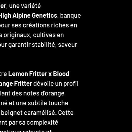
ter
, une variété
High Alpine Genetics
, banque
our ses créations riches en
 originaux, cultivés en
r garantir stabilité, saveur
tre
Lemon Fritter x Blood
ange Fritter
dévoile un profil
ant des notes d’orange
nné et une subtile touche
n beignet caramélisé. Cette
ant par sa complexité
énétique robuste et