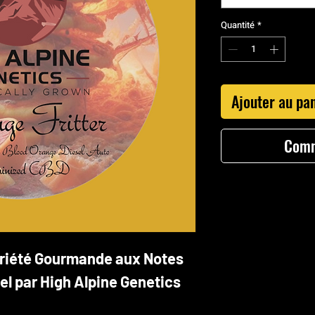
Quantité
*
Ajouter au pa
Comm
ariété Gourmande aux Notes
l par High Alpine Genetics