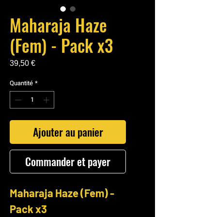
Maharaja Haze
(Fem) - Pack x3
Prix
39,50 €
Quantité
*
Ajouter au panier
Commander et payer
Maharaja Haze (Fem) -
Pack x3