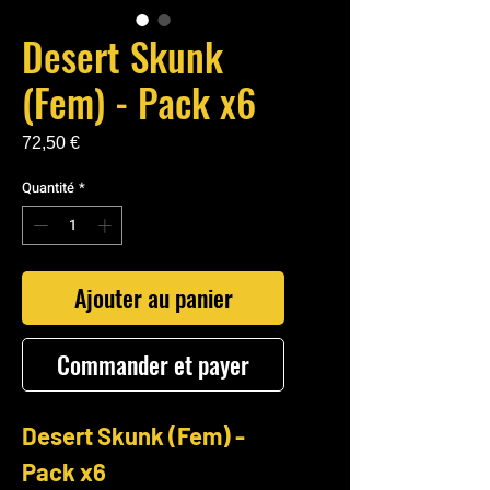
Desert Skunk
(Fem) - Pack x6
Prix
72,50 €
Quantité
*
Ajouter au panier
Commander et payer
Desert Skunk (Fem) -
Pack x6