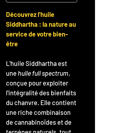
Découvrez l'huile
Siddhartha : la nature au
service de votre bien-
être
L'huile Siddhartha est
une
huile full spectrum
,
conçue pour exploiter
l'intégralité des bienfaits
du chanvre. Elle contient
une riche combinaison
de cannabinoïdes et de
terpènes naturels, tout