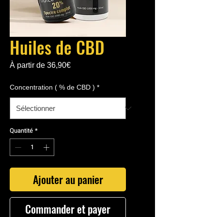
Huiles de CBD
Prix
À partir de
36,90€
promotionnel
Concentration ( % de CBD )
*
Quantité
*
Ajouter au panier
Commander et payer