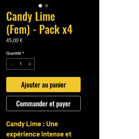
Candy Lime
(Fem) - Pack x4
Prix
45,00 €
Quantité
*
Ajouter au panier
Commander et payer
Candy Lime : Une
expérience intense et