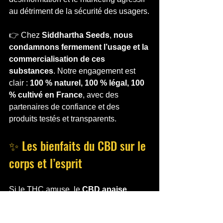
au détriment de la sécurité des usagers.
👉 Chez 
Siddhartha Seeds
, 
nous 
condamnons fermement l’usage et la 
commercialisation de ces 
substances
. Notre engagement est 
clair : 
100 % naturel, 100 % légal, 100 
% cultivé en France
, avec des 
partenaires de confiance et des 
produits testés et transparents.
✨ Les bienfaits du CBD sur le 
corps et l’esprit
Si le THC amuse, le 
CBD apaise
. 
C’est cette promesse qui attire de plus 
en plus de consommateurs vers cette 