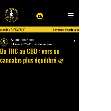
le code : BIENVENUE
Livraison offerte à partir de 100€ d'achat
Siddhartha Seeds
31 mai 2025
11 min de lecture
Du THC au CBD : vers un
cannabis plus équilibré 🌿