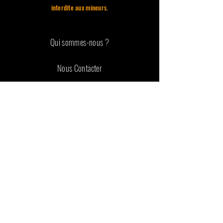
interdite aux mineurs.
Qui sommes-nous ?
Nous Contacter
Instagram
Nos fleurs de CBD
Produits CBD
Graines de Collection
Vaporisateurs
Extraction végétale
Accessoires