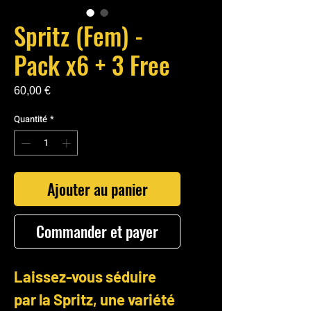
Spritz (Fem) -
Pack x6 + 3 Free
Prix
60,00 €
Quantité
*
Ajouter au panier
Commander et payer
Laissez-vous séduire
par la Spritz, une variété