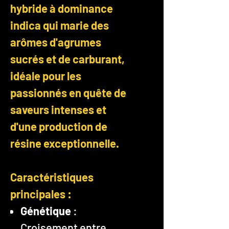
hybride à dominance
indica qui marie des
arômes d'agrumes
sucrés et de carburant,
idéale pour les
passionnés en quête de
saveurs intenses et
d'une production de
résine exceptionnelle.
Caractéristiques
principales :
Génétique
:
Croisement entre