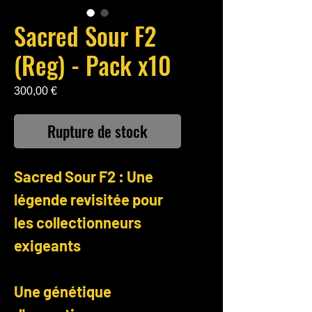
Sacred Sour F2
(Reg) - Pack x10
Prix
300,00 €
Rupture de stock
Sacred Sour F2 : Une
légende revisitée pour
les collectionneurs
exigeants
Une génétique