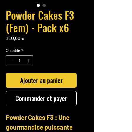
Powder Cakes F3
(Fem) - Pack x6
Prix
110,00 €
Quantité
*
Ajouter au panier
Commander et payer
Powder Cakes F3 : Une
gourmandise puissante