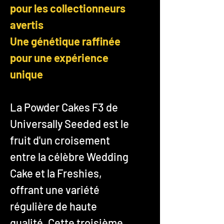
pour les collectionneurs
avertis
Une génétique raffinée
pour une expérience
unique
La Powder Cakes F3 de
Universally Seeded est le
fruit d'un croisement
entre la célèbre Wedding
Cake et la Freshies,
offrant une variété
régulière de haute
qualité. Cette troisième