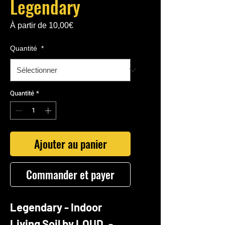
Legendary
Prix
À partir de
10,00€
promotionnel
Quantité
*
Quantité
*
Ajouter au panier
Commander et payer
Legendary - Indoor
Living Soil by LOUD. -